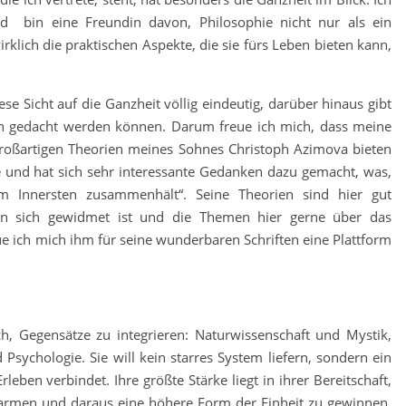
nd bin eine Freundin davon, Philosophie nicht nur als ein
klich die praktischen Aspekte, die sie fürs Leben bieten kann,
se Sicht auf die Ganzheit völlig eindeutig, darüber hinaus gibt
sch gedacht werden können. Darum freue ich mich, dass meine
großartigen Theorien meines Sohnes Christoph Azimova bieten
 und hat sich sehr interessante Gedanken dazu gemacht, was,
 Innersten zusammenhält“. Seine Theorien sind hier gut
an sich gewidmet ist und die Themen hier gerne über das
e ich mich ihm für seine wunderbaren Schriften eine Plattform
ch, Gegensätze zu integrieren: Naturwissenschaft und Mystik,
 Psychologie. Sie will kein starres System liefern, sondern ein
eben verbindet. Ihre größte Stärke liegt in ihrer Bereitschaft,
armen und daraus eine höhere Form der Einheit zu gewinnen.