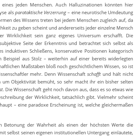
g eines jeden Menschen. Auch Halluzinationen könnten hier
yse als
parataktische Verzerrung
– eine neurotische Umdeutung
Formen des Wissens treten bei jedem Menschen zugleich auf, da
ichkeit zu geben scheint und andererseits jeder einzelne Mensch
ser Wirklichkeit sein ganz eigenes Universum erschafft. Die
ubjektive Seite der Erkenntnis und betrachtet sich selbst als
 induktiven Schließens, konservative Positionen kategorisch
 Beispiel aus Stolz – weiterhin auf einer bereits widerlegten
chaftlichen Maßstäben bloß noch geschichtlichem Wissen, so ist
issenschaftler mehr. Denn Wissenschaft
schafft
und hält nicht
h um Objektivität bemüht, so sehr macht ihr ein bisher selten
st
. Die Wissenschaft geht noch davon aus, dass es so etwas wie
schreibung der Wirklichkeit, tatsächlich gibt. Vielmehr scheint
haupt – eine paradoxe Erscheinung ist, welche gleichermaßen
n Betonung der Wahrheit als einen der höchsten Werte die
t selbst seinen eigenen institutionellen Untergang einläutete,