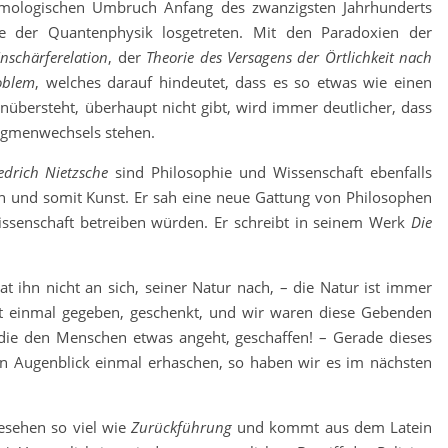
temologischen Umbruch Anfang des zwanzigsten Jahrhunderts
sse der Quantenphysik losgetreten. Mit den Paradoxien der
nschärferelation
, der
Theorie des Versagens der Örtlichkeit
nach
oblem
, welches darauf hindeutet, dass es so etwas wie einen
nübersteht, überhaupt nicht gibt, wird immer deutlicher, dass
digmenwechsels stehen.
edrich Nietzsche
sind Philosophie und Wissenschaft ebenfalls
nen und somit Kunst. Er sah eine neue Gattung von Philosophen
senschaft betreiben würden. Er schreibt in seinem Werk
Die
at ihn nicht an sich, seiner Natur nach, – die Natur ist immer
t einmal gegeben, geschenkt, und wir waren diese Gebenden
die den Menschen etwas angeht, geschaffen! – Gerade dieses
en Augenblick einmal erhaschen, so haben wir es im nächsten
gesehen so viel wie
Zurückführung
und kommt aus dem Latein