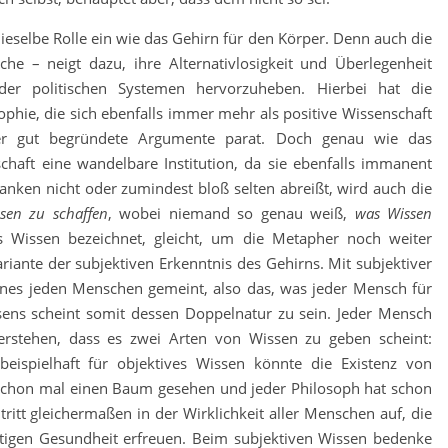
ieselbe Rolle ein wie das Gehirn für den Körper. Denn auch die
sche – neigt dazu, ihre Alternativlosigkeit und Überlegenheit
der politischen Systemen hervorzuheben. Hierbei hat die
phie, die sich ebenfalls immer mehr als positive Wissenschaft
r gut begründete Argumente parat. Doch genau wie das
schaft eine wandelbare Institution, da sie ebenfalls immanent
anken nicht oder zumindest bloß selten abreißt, wird auch die
sen zu schaffen
, wobei niemand so genau weiß,
was Wissen
s Wissen bezeichnet, gleicht, um die Metapher noch weiter
riante der subjektiven Erkenntnis des Gehirns. Mit subjektiver
ines jeden Menschen gemeint, also das, was jeder Mensch für
sens scheint somit dessen Doppelnatur zu sein. Jeder Mensch
erstehen, dass es zwei Arten von Wissen zu geben scheint:
 beispielhaft für objektives Wissen könnte die Existenz von
schon mal einen Baum gesehen und jeder Philosoph hat schon
ritt gleichermaßen in der Wirklichkeit aller Menschen auf, die
istigen Gesundheit erfreuen. Beim subjektiven Wissen bedenke