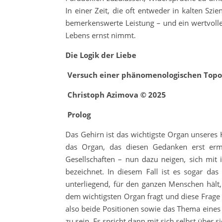
In einer Zeit, die oft entweder in kalten Szie
bemerkenswerte Leistung – und ein wertvolle
Lebens ernst nimmt.
Die
Logik
der
Liebe
Versuch einer phänomenologischen Topol
Christoph Azimova © 2025
Prolog
Das Gehirn ist das wichtigste Organ unseres
das Organ, das diesen Gedanken erst erm
Gesellschaften – nun dazu neigen, sich mit 
bezeichnet. In diesem Fall ist es sogar das
unterliegend, für den ganzen Menschen hält,
dem wichtigsten Organ fragt und diese Frage
also beide Positionen sowie das Thema eines D
zu sein. Es spricht dann mit sich selbst über s