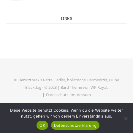
LINKS
© Tierarztpraxis Petra Fiedler, holistische Tiermedizin, DE by
Blackdog - © 2023 |
Bard Theme von
WP Royal
.
Datenschutz
Impressum
Diese Website benutzt Cookies. Wenn du die Website weiter
ZURÜCK NACH OBEN
nutzt, gehen wir von deinem Einverständnis aus.
OK
Datenschutzerklärung