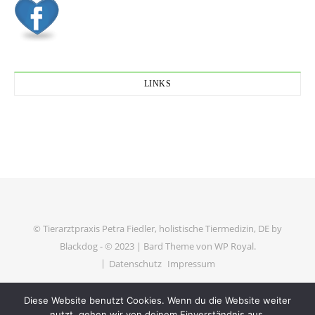
LINKS
© Tierarztpraxis Petra Fiedler, holistische Tiermedizin, DE by
Blackdog - © 2023 |
Bard Theme von
WP Royal
.
Datenschutz
Impressum
Diese Website benutzt Cookies. Wenn du die Website weiter
ZURÜCK NACH OBEN
nutzt, gehen wir von deinem Einverständnis aus.